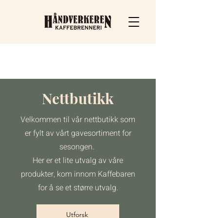
Nettbutikk
Velkommen til vår nettbutikk som
er fylt av vårt gavesortiment for
sesongen.
Her er et lite utvalg av våre
produkter, kom innom Kaffebaren
for å se et større utvalg.
Utforsk